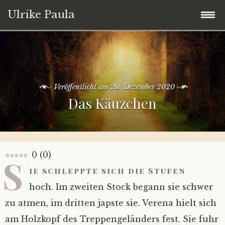
Ulrike Paula
Zum
Ulrike Paula
Inhalt
springen
Kontakt
Veröffentlicht am
20. Dezember 2020
Das Käuzchen
Impressum
0
(
0
)
S
ie schleppte sich die Stufen
hoch. Im zweiten Stock begann sie schwer
zu atmen, im dritten japste sie. Verena hielt sich
am Holzkopf des Treppengeländers fest. Sie fuhr